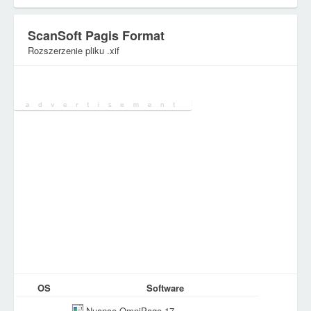
ScanSoft Pagis Format
Rozszerzenie pliku .xif
Kategoria:
Pliki dokumentów
OS
Software
Nuance OmniPage 17