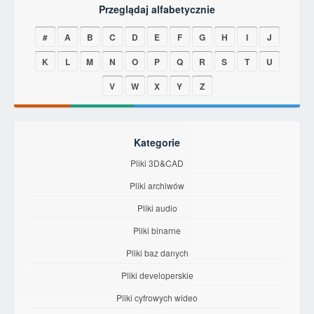
Przeglądaj alfabetycznie
#
A
B
C
D
E
F
G
H
I
J
K
L
M
N
O
P
Q
R
S
T
U
V
W
X
Y
Z
Kategorie
Pliki 3D&CAD
Pliki archiwów
Pliki audio
Pliki binarne
Pliki baz danych
Pliki developerskie
Pliki cyfrowych wideo