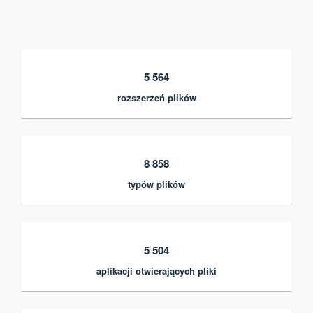
5 564
rozszerzeń plików
8 858
typów plików
5 504
aplikacji otwierających pliki