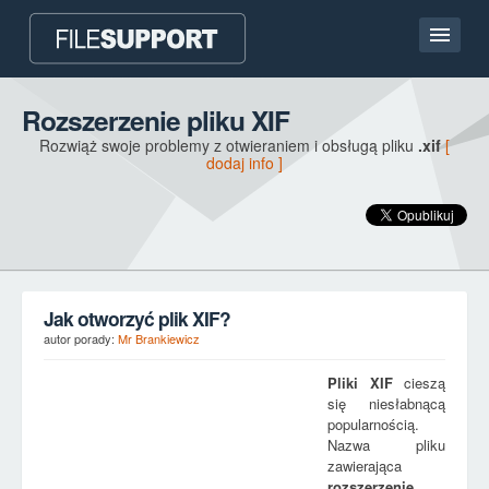
Strona główna
Rozszerzenie pliku XIF
Rozwiąż swoje problemy z otwieraniem i obsługą pliku
.xif
[
Kontakt
dodaj info ]
Language
DODAJ ROZSZERZENIE PLIKU
Jak otworzyć plik XIF?
autor porady:
Mr Brankiewicz
Pliki
XIF
cieszą
się niesłabnącą
popularnością.
Nazwa pliku
zawierająca
rozszerzenie