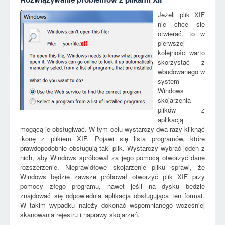
Jeżeli plik XIF
nie chce się
otwierać, to w
pierwszej
xif
kolejności warto
skorzystać z
wbudowanego w
system
Windows
skojarzenia
plików z
aplikacją
mogącą je obsługiwać. W tym celu wystarczy dwa razy kliknąć
ikonę z plikiem XIF. Pojawi się lista programów, które
prawdopodobnie obsługują taki plik. Wystarczy wybrać jeden z
nich, aby Windows spróbował za jego pomocą otworzyć dane
rozszerzenie. Nieprawidłowe skojarzenie pliku sprawi, że
Windows będzie zawsze próbował otworzyć plik XIF przy
pomocy złego programu, nawet jeśli na dysku będzie
znajdować się odpowiednia aplikacja obsługująca ten format.
W takim wypadku należy dokonać wspomnianego wcześniej
skanowania rejestru i naprawy skojarzeń.