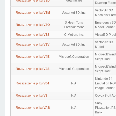
Rozszerzenie pliku
V3D
Realmware
Drawing Forma
Vector Art 3D
Rozszerzenie pliku
V3M
Vector Art 3D, Inc.
Machinist For
Sixteen Tons
Emergency 3D
Rozszerzenie pliku
V3O
Entertainment
Model Format
Rozszerzenie pliku
V3S
C-Motion, Inc.
Visual3D Pipel
Vector Art 3D
Rozszerzenie pliku
V3V
Vector Art 3D, Inc.
Model
Microsoft Win
Rozszerzenie pliku
V4E
Microsoft Corporation
Script Host
Microsoft Win
Rozszerzenie pliku
V4S
Microsoft Corporation
Script Host
Nintendo 64
Rozszerzenie pliku
V64
N/A
Emulation RO
Image Format
Rozszerzenie pliku
V8
N/A
Covox 8-bit Au
Sony
Rozszerzenie pliku
VAB
N/A
Playstation/PS
Bank