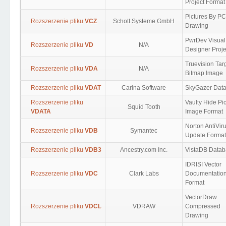
Project Format
Pictures By PC
Rozszerzenie pliku
VCZ
Schott Systeme GmbH
Drawing
PwrDev Visual
Rozszerzenie pliku
VD
N/A
Designer Proje
Truevision Tar
Rozszerzenie pliku
VDA
N/A
Bitmap Image
Rozszerzenie pliku
VDAT
Carina Software
SkyGazer Dat
Rozszerzenie pliku
Vaulty Hide Pi
Squid Tooth
VDATA
Image Format
Norton AntiVir
Rozszerzenie pliku
VDB
Symantec
Update Format
Rozszerzenie pliku
VDB3
Ancestry.com Inc.
VistaDB Data
IDRISI Vector
Rozszerzenie pliku
VDC
Clark Labs
Documentatio
Format
VectorDraw
Rozszerzenie pliku
VDCL
VDRAW
Compressed
Drawing