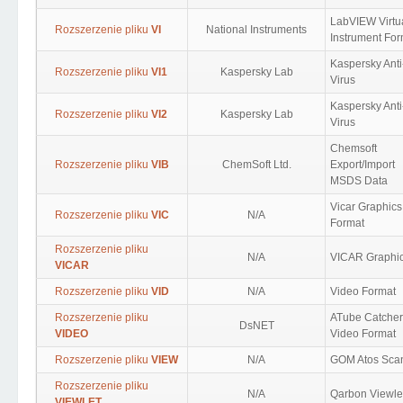
LabVIEW Virtu
Rozszerzenie pliku
VI
National Instruments
Instrument For
Kaspersky Anti
Rozszerzenie pliku
VI1
Kaspersky Lab
Virus
Kaspersky Anti
Rozszerzenie pliku
VI2
Kaspersky Lab
Virus
Chemsoft
Rozszerzenie pliku
VIB
ChemSoft Ltd.
Export/Import
MSDS Data
Vicar Graphics
Rozszerzenie pliku
VIC
N/A
Format
Rozszerzenie pliku
N/A
VICAR Graphi
VICAR
Rozszerzenie pliku
VID
N/A
Video Format
Rozszerzenie pliku
ATube Catcher
DsNET
VIDEO
Video Format
Rozszerzenie pliku
VIEW
N/A
GOM Atos Sca
Rozszerzenie pliku
N/A
Qarbon Viewle
VIEWLET