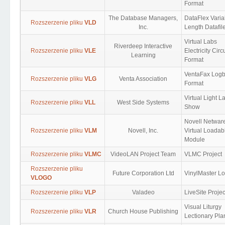
Format
The Database Managers,
DataFlex Varia
Rozszerzenie pliku
VLD
Inc.
Length Datafil
Virtual Labs
Riverdeep Interactive
Rozszerzenie pliku
VLE
Electricity Circu
Learning
Format
VentaFax Log
Rozszerzenie pliku
VLG
Venta Association
Format
Virtual Light L
Rozszerzenie pliku
VLL
West Side Systems
Show
Novell Netwar
Rozszerzenie pliku
VLM
Novell, Inc.
Virtual Loadab
Module
Rozszerzenie pliku
VLMC
VideoLAN Project Team
VLMC Project
Rozszerzenie pliku
Future Corporation Ltd
VinylMaster L
VLOGO
Rozszerzenie pliku
VLP
Valadeo
LiveSite Projec
Visual Liturgy
Rozszerzenie pliku
VLR
Church House Publishing
Lectionary Pla