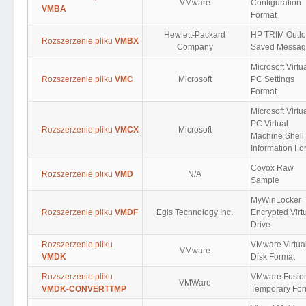
VMware
Configuration
VMBA
Format
Hewlett-Packard
HP TRIM Outl
Rozszerzenie pliku
VMBX
Company
Saved Messa
Microsoft Virtu
Rozszerzenie pliku
VMC
Microsoft
PC Settings
Format
Microsoft Virtu
PC Virtual
Rozszerzenie pliku
VMCX
Microsoft
Machine Shell
Information Fo
Covox Raw
Rozszerzenie pliku
VMD
N/A
Sample
MyWinLocker
Rozszerzenie pliku
VMDF
Egis Technology Inc.
Encrypted Virt
Drive
Rozszerzenie pliku
VMware Virtua
VMware
VMDK
Disk Format
Rozszerzenie pliku
VMware Fusio
VMWare
VMDK-CONVERTTMP
Temporary For