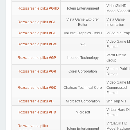
VirtuaGirlHD
Rozszerzenie pliku
VGHD
Totem Entertainment
Model Videocl
Vista Game Explorer
Vista Game
Rozszerzenie pliku
VGI
Editor
Information
Rozszerzenie pliku
VGL
Volume Graphics GmbH
VGStudio Proj
Video Game M
Rozszerzenie pliku
VGM
N/A
Format
Vectir Profile
Rozszerzenie pliku
VGP
Incendo Technology
Group
Ventura Publis
Rozszerzenie pliku
VGR
Corel Corporation
Bitmap
Video Game M
Rozszerzenie pliku
VGZ
Chateau Technical Corp
Compressed
Format
Rozszerzenie pliku
VH
Microsoft Corporation
WinHelp VH
Virtual Hard D
Rozszerzenie pliku
VHD
Microsoft
Format
VirtuaGirl HD
Rozszerzenie pliku
Totem Entertainment
Model Packag