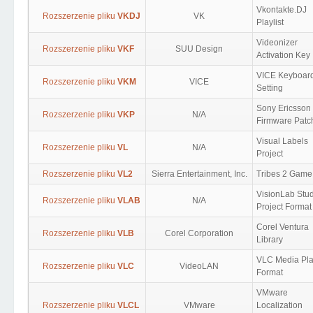
Vkontakte.DJ
Rozszerzenie pliku
VKDJ
VK
Playlist
Videonizer
Rozszerzenie pliku
VKF
SUU Design
Activation Key
VICE Keyboar
Rozszerzenie pliku
VKM
VICE
Setting
Sony Ericsson
Rozszerzenie pliku
VKP
N/A
Firmware Patc
Visual Labels
Rozszerzenie pliku
VL
N/A
Project
Rozszerzenie pliku
VL2
Sierra Entertainment, Inc.
Tribes 2 Game
VisionLab Stu
Rozszerzenie pliku
VLAB
N/A
Project Format
Corel Ventura
Rozszerzenie pliku
VLB
Corel Corporation
Library
VLC Media Pla
Rozszerzenie pliku
VLC
VideoLAN
Format
VMware
Rozszerzenie pliku
VLCL
VMware
Localization