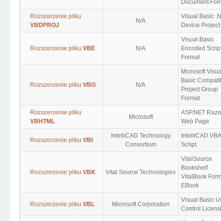
Document For
Rozszerzenie pliku
Visual Basic .
N/A
VBDPROJ
Device Project
Visual Basic
Rozszerzenie pliku
VBE
N/A
Encoded Scrip
Format
Microsoft Visua
Basic Compati
Rozszerzenie pliku
VBG
N/A
Project Group
Format
Rozszerzenie pliku
ASP.NET Razo
Microsoft
VBHTML
Web Page
IntelliCAD Technology
IntelliCAD VB
Rozszerzenie pliku
VBI
Consortium
Script
VitalSource
Bookshelf
Rozszerzenie pliku
VBK
Vital Source Technologies
VitalBook For
EBook
Visual Basic U
Rozszerzenie pliku
VBL
Microsoft Corporation
Control Licens