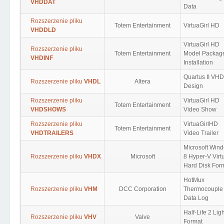
VHDDAT
Data
Rozszerzenie pliku
Totem Entertainment
VirtuaGirl HD
VHDDLD
VirtuaGirl HD
Rozszerzenie pliku
Totem Entertainment
Model Packag
VHDINF
Installation
Quartus II VH
Rozszerzenie pliku
VHDL
Altera
Design
Rozszerzenie pliku
VirtuaGirl HD
Totem Entertainment
VHDSHOWS
Video Show
Rozszerzenie pliku
VirtuaGirlHD
Totem Entertainment
VHDTRAILERS
Video Trailer
Microsoft Win
Rozszerzenie pliku
VHDX
Microsoft
8 Hyper-V Virt
Hard Disk For
HotMux
Rozszerzenie pliku
VHM
DCC Corporation
Thermocouple
Data Log
Half-Life 2 Lig
Rozszerzenie pliku
VHV
Valve
Format