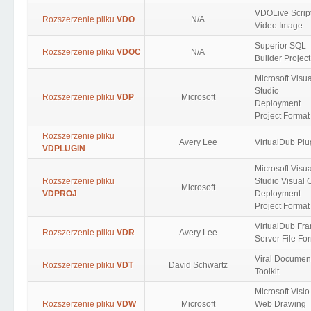
VDOLive Scrip
Rozszerzenie pliku
VDO
N/A
Video Image
Superior SQL
Rozszerzenie pliku
VDOC
N/A
Builder Project
Microsoft Visua
Studio
Rozszerzenie pliku
VDP
Microsoft
Deployment
Project Format
Rozszerzenie pliku
Avery Lee
VirtualDub Plu
VDPLUGIN
Microsoft Visua
Rozszerzenie pliku
Studio Visual 
Microsoft
VDPROJ
Deployment
Project Format
VirtualDub Fr
Rozszerzenie pliku
VDR
Avery Lee
Server File Fo
Viral Documen
Rozszerzenie pliku
VDT
David Schwartz
Toolkit
Microsoft Visio
Rozszerzenie pliku
VDW
Microsoft
Web Drawing