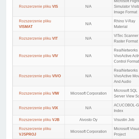
Microsoft Fligh
Rozszerzenie pliku
VIS
N/A
Simulator Visibi
Image Format
Rozszerzenie pliku
Rhino V-Ray
N/A
VISMAT
Material
VITec Scanner
Rozszerzenie pliku
VIT
N/A
Raster Format
RealNetworks
Rozszerzenie pliku
VIV
N/A
VivoActive Act
Control Format
RealNetworks
Rozszerzenie pliku
VIVO
N/A
VivoActive Mo
And Audio
Microsoft SQL
Rozszerzenie pliku
VIW
Microsoft Corporation
Server View Sc
ACUCOBOL-G
Rozszerzenie pliku
VIX
N/A
Index
Rozszerzenie pliku
VJB
Aivosto Oy
Visustin Job
Rozszerzenie pliku
Microsoft Visua
Microsoft Corporation
VJSPROJ
Project