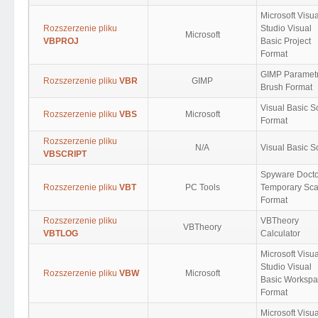
Microsoft Visua
Rozszerzenie pliku
Studio Visual
Microsoft
VBPROJ
Basic Project
Format
GIMP Parametr
Rozszerzenie pliku
VBR
GIMP
Brush Format
Visual Basic Sc
Rozszerzenie pliku
VBS
Microsoft
Format
Rozszerzenie pliku
N/A
Visual Basic Sc
VBSCRIPT
Spyware Docto
Rozszerzenie pliku
VBT
PC Tools
Temporary Sc
Format
Rozszerzenie pliku
VBTheory
VBTheory
VBTLOG
Calculator
Microsoft Visua
Studio Visual
Rozszerzenie pliku
VBW
Microsoft
Basic Worksp
Format
Microsoft Visua