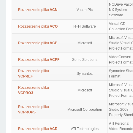
NCDrive Vaco
Rozszerzenie pliku
VCN
Vacon Plc
NX System
Software
Virtual CD
Rozszerzenie pliku
VCO
H+H Software
Collection For
Microsoft Visua
Rozszerzenie pliku
VCP
Microsoft
Studio Visual 
Project Format
VideoConvert
Rozszerzenie pliku
VCPF
Sonic Solutions
Project Format
Rozszerzenie pliku
Symantec Sha
Symantec
VCPREF
Format
Microsoft Visua
Rozszerzenie pliku
Microsoft
Studio Visual 
VCPROJ
Project Format
Microsoft Visua
Rozszerzenie pliku
Microsoft Corporation
Studio 2008
VCPROPS
Property Sheet
ATI Personal
Rozszerzenie pliku
VCR
ATI Technologies
Video Recorde