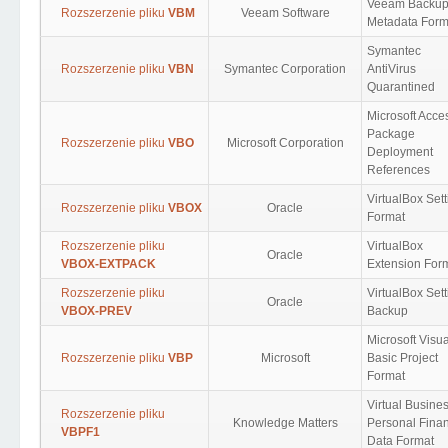
Veeam Backu
Rozszerzenie pliku
VBM
Veeam Software
Metadata Form
Symantec
Rozszerzenie pliku
VBN
Symantec Corporation
AntiVirus
Quarantined
Microsoft Acce
Package
Rozszerzenie pliku
VBO
Microsoft Corporation
Deployment
References
VirtualBox Set
Rozszerzenie pliku
VBOX
Oracle
Format
Rozszerzenie pliku
VirtualBox
Oracle
VBOX-EXTPACK
Extension For
Rozszerzenie pliku
VirtualBox Set
Oracle
VBOX-PREV
Backup
Microsoft Visua
Rozszerzenie pliku
VBP
Microsoft
Basic Project
Format
Virtual Busines
Rozszerzenie pliku
Knowledge Matters
Personal Fina
VBPF1
Data Format