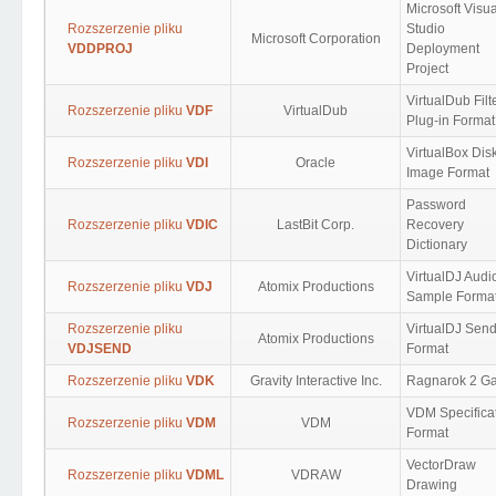
Microsoft Visua
Rozszerzenie pliku
Studio
Microsoft Corporation
VDDPROJ
Deployment
Project
VirtualDub Filt
Rozszerzenie pliku
VDF
VirtualDub
Plug-in Format
VirtualBox Dis
Rozszerzenie pliku
VDI
Oracle
Image Format
Password
Rozszerzenie pliku
VDIC
LastBit Corp.
Recovery
Dictionary
VirtualDJ Audi
Rozszerzenie pliku
VDJ
Atomix Productions
Sample Forma
Rozszerzenie pliku
VirtualDJ Sen
Atomix Productions
VDJSEND
Format
Rozszerzenie pliku
VDK
Gravity Interactive Inc.
Ragnarok 2 G
VDM Specifica
Rozszerzenie pliku
VDM
VDM
Format
VectorDraw
Rozszerzenie pliku
VDML
VDRAW
Drawing