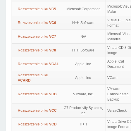
Microsoft Visu
Rozszerzenie pliku
VC5
Microsoft Corporation
Make
Visual C++ Ma
Rozszerzenie pliku
VC6
H+H Software
Format
Microsoft Visu
Rozszerzenie pliku
VC7
N/A
Makefile
Virtual CD 8 D
Rozszerzenie pliku
VC8
H+H Software
Image
Apple ICal
Rozszerzenie pliku
VCAL
Apple, Inc.
Document
Rozszerzenie pliku
Apple, Inc.
VCard
VCARD
VMware
Rozszerzenie pliku
VCB
VMware, Inc.
Consolidated
Backup
G7 Productivity Systems,
Rozszerzenie pliku
VCC
VersaCheck
Inc.
VirtualDrive C
Rozszerzenie pliku
VCD
H+H
Image Format