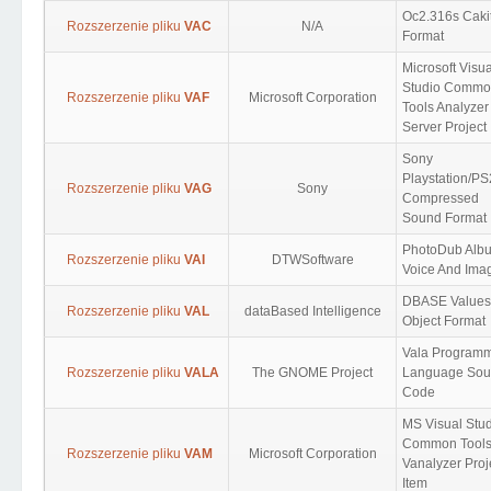
Oc2.316s Caki
Rozszerzenie pliku
VAC
N/A
Format
Microsoft Visua
Studio Comm
Rozszerzenie pliku
VAF
Microsoft Corporation
Tools Analyzer
Server Project
Sony
Playstation/PS
Rozszerzenie pliku
VAG
Sony
Compressed
Sound Format
PhotoDub Alb
Rozszerzenie pliku
VAI
DTWSoftware
Voice And Ima
DBASE Values 
Rozszerzenie pliku
VAL
dataBased Intelligence
Object Format
Vala Program
Rozszerzenie pliku
VALA
The GNOME Project
Language Sou
Code
MS Visual Stu
Common Tool
Rozszerzenie pliku
VAM
Microsoft Corporation
Vanalyzer Proj
Item