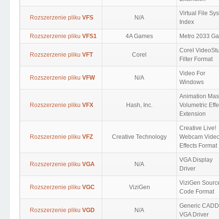
Virtual File Sy
Rozszerzenie pliku
VFS
N/A
Index
Rozszerzenie pliku
VFS1
4A Games
Metro 2033 G
Corel VideoSt
Rozszerzenie pliku
VFT
Corel
Filter Format
Video For
Rozszerzenie pliku
VFW
N/A
Windows
Animation Mas
Rozszerzenie pliku
VFX
Hash, Inc.
Volumetric Effe
Extension
Creative Live!
Rozszerzenie pliku
VFZ
Creative Technology
Webcam Vide
Effects Format
VGA Display
Rozszerzenie pliku
VGA
N/A
Driver
ViziGen Sourc
Rozszerzenie pliku
VGC
ViziGen
Code Format
Generic CADD
Rozszerzenie pliku
VGD
N/A
VGA Driver