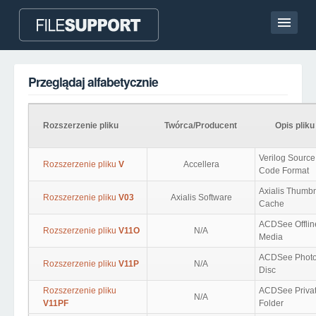
Strona główna
Przeglądaj alfabetycznie
Kontakt
Language
Rozszerzenie pliku
Twórca/Producent
Opis pliku
DODAJ ROZSZERZENIE PLIKU
Verilog Source
Rozszerzenie pliku
V
Accellera
Code Format
Axialis Thumbn
Rozszerzenie pliku
V03
Axialis Software
Cache
ACDSee Offlin
Rozszerzenie pliku
V11O
N/A
Media
ACDSee Phot
Rozszerzenie pliku
V11P
N/A
Disc
Rozszerzenie pliku
ACDSee Priva
N/A
V11PF
Folder