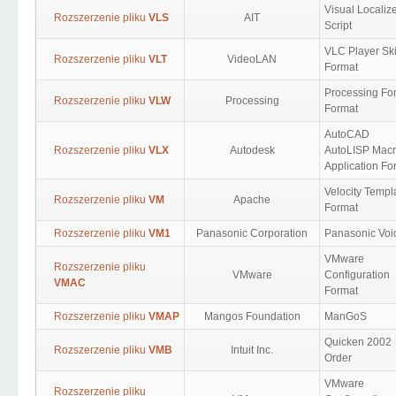
Visual Localiz
Rozszerzenie pliku
VLS
AIT
Script
VLC Player Sk
Rozszerzenie pliku
VLT
VideoLAN
Format
Processing Fo
Rozszerzenie pliku
VLW
Processing
Format
AutoCAD
Rozszerzenie pliku
VLX
Autodesk
AutoLISP Mac
Application Fo
Velocity Templ
Rozszerzenie pliku
VM
Apache
Format
Rozszerzenie pliku
VM1
Panasonic Corporation
Panasonic Voi
VMware
Rozszerzenie pliku
VMware
Configuration
VMAC
Format
Rozszerzenie pliku
VMAP
Mangos Foundation
ManGoS
Quicken 2002
Rozszerzenie pliku
VMB
Intuit Inc.
Order
VMware
Rozszerzenie pliku