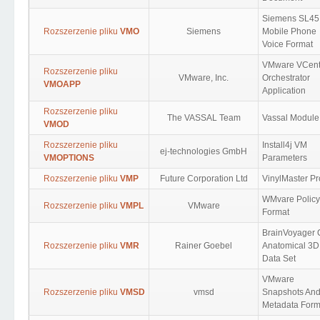
Siemens SL45
Rozszerzenie pliku
VMO
Siemens
Mobile Phone
Voice Format
VMware VCent
Rozszerzenie pliku
VMware, Inc.
Orchestrator
VMOAPP
Application
Rozszerzenie pliku
The VASSAL Team
Vassal Module
VMOD
Rozszerzenie pliku
Install4j VM
ej-technologies GmbH
VMOPTIONS
Parameters
Rozszerzenie pliku
VMP
Future Corporation Ltd
VinylMaster Pr
WMvare Policy
Rozszerzenie pliku
VMPL
VMware
Format
BrainVoyager
Rozszerzenie pliku
VMR
Rainer Goebel
Anatomical 3D
Data Set
VMware
Rozszerzenie pliku
VMSD
vmsd
Snapshots An
Metadata Form