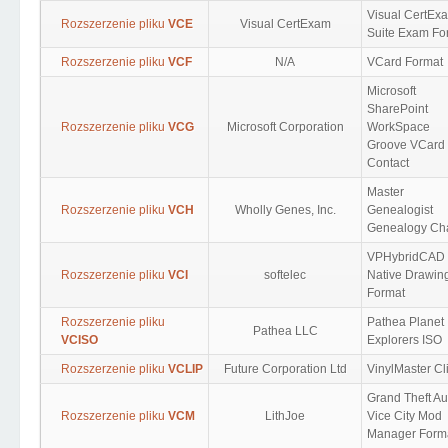
Visual CertEx
Rozszerzenie pliku
VCE
Visual CertExam
Suite Exam Fo
Rozszerzenie pliku
VCF
N/A
VCard Format
Microsoft
SharePoint
Rozszerzenie pliku
VCG
Microsoft Corporation
WorkSpace
Groove VCard
Contact
Master
Rozszerzenie pliku
VCH
Wholly Genes, Inc.
Genealogist
Genealogy Cha
VPHybridCAD
Rozszerzenie pliku
VCI
softelec
Native Drawin
Format
Rozszerzenie pliku
Pathea Planet
Pathea LLC
VCISO
Explorers ISO
Rozszerzenie pliku
VCLIP
Future Corporation Ltd
VinylMaster Cl
Grand Theft Au
Rozszerzenie pliku
VCM
LithJoe
Vice City Mod
Manager Form