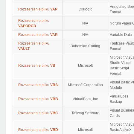
Annotated Sp
Rozszerzenie pliku
VAP
Dialogic
Format
Rozszerzenie pliku
N/A
Norum Vapor 
VAPORCD
Rozszerzenie pliku
VAR
N/A
Variable Data
Rozszerzenie pliku
Fontcase Vault
Bohemian Coding
VAULT
Format
Microsoft Visua
Studio Visual
Rozszerzenie pliku
VB
Microsoft
Basic Script
Format
Visual Basic 
Rozszerzenie pliku
VBA
Microsoft Corporation
Module
VirtualBoss
Rozszerzenie pliku
VBB
VirtualBoss, Inc
Backup
Visual Busine
Rozszerzenie pliku
VBC
Tailwag Software
Cards
Microsoft Visua
Rozszerzenie pliku
VBD
Microsoft
Basic ActiveX