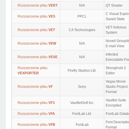
Rozszerzenie pliku
VERT
N/A
QT Shader
C Visual Explo
Rozszerzenie pliku
VES
PPCL
Saved State
VET Antivirus
Rozszerzenie pliku
VET
CA Technologies
System
Novell GroupW
Rozszerzenie pliku
VEW
N/A
E-mail View
Infected
Rozszerzenie pliku
VEXE
N/A
Executable Fo
Rozszerzenie pliku
Stronghold 3
Firefly Studios Ltd.
VEXPORTER
Editor
Vegas Movie
Rozszerzenie pliku
VF
Sony
Studio Project
Format
Vaultlet Suite
Rozszerzenie pliku
VF3
VaultletSoft Inc.
Encrypted
Rozszerzenie pliku
VFA
FontLab Ltd.
FontLab Data
Font Descripti
Rozszerzenie pliku
VFB
FontLab
Format