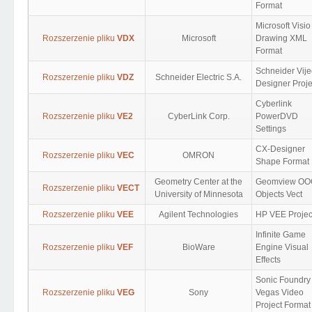
Format
Microsoft Visio
Rozszerzenie pliku
VDX
Microsoft
Drawing XML
Format
Schneider Vij
Rozszerzenie pliku
VDZ
Schneider Electric S.A.
Designer Proje
Cyberlink
Rozszerzenie pliku
VE2
CyberLink Corp.
PowerDVD
Settings
CX-Designer
Rozszerzenie pliku
VEC
OMRON
Shape Format
Geometry Center at the
Geomview OO
Rozszerzenie pliku
VECT
University of Minnesota
Objects Vect
Rozszerzenie pliku
VEE
Agilent Technologies
HP VEE Projec
Infinite Game
Rozszerzenie pliku
VEF
BioWare
Engine Visual
Effects
Sonic Foundry
Rozszerzenie pliku
VEG
Sony
Vegas Video
Project Format