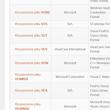
Video Format
Windows Vault
Rozszerzenie pliku
VCRD
Microsoft
Credentials
Format
Rozszerzenie pliku
VCS
N/A
VCalendar Fo
Visual FoxPro
Rozszerzenie pliku
VCT
N/A
Class Library
Format
ViewCave Vid
Rozszerzenie pliku
VCV
ViewCave International
Format
EMbedded Vis
Rozszerzenie pliku
VCW
Microsoft
C++ Workspac
Format
Rozszerzenie pliku
Microsoft Corporation
Visual C Make
VCWIN32
FoxPro Visual
Rozszerzenie pliku
VCX
N/A
Class Library
Format
Microsoft Visua
Rozszerzenie pliku
Microsoft
Studio Visual 
VCXPROJ