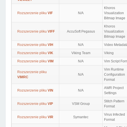
Khoros
Rozszerzenie pliku
VIF
N/A
Visualization
Bitmap Image
Khoros
Rozszerzenie pliku
VIFF
AccuSoft Pegasus
Visualization
Bitmap Image
Rozszerzenie pliku
VIH
N/A
Video Metadat
Rozszerzenie pliku
VIK
Viking Team
Viking
Rozszerzenie pliku
VIM
N/A
Vim Script For
Vim Runtime
Rozszerzenie pliku
N/A
Configuration
VIMRC
Format
AWR Project
Rozszerzenie pliku
VIN
N/A
Settings
Stitch Pattern
Rozszerzenie pliku
VIP
VSM Group
Format
Virus Infected
Rozszerzenie pliku
VIR
Symantec
Format