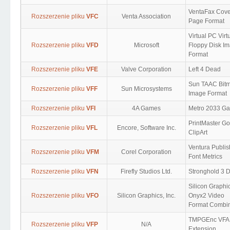
VentaFax Cove
Rozszerzenie pliku
VFC
Venta Association
Page Format
Virtual PC Virt
Rozszerzenie pliku
VFD
Microsoft
Floppy Disk I
Format
Rozszerzenie pliku
VFE
Valve Corporation
Left 4 Dead
Sun TAAC Bit
Rozszerzenie pliku
VFF
Sun Microsystems
Image Format
Rozszerzenie pliku
VFI
4A Games
Metro 2033 G
PrintMaster Go
Rozszerzenie pliku
VFL
Encore, Software Inc.
ClipArt
Ventura Publis
Rozszerzenie pliku
VFM
Corel Corporation
Font Metrics
Rozszerzenie pliku
VFN
Firefly Studios Ltd.
Stronghold 3 
Silicon Graphi
Rozszerzenie pliku
VFO
Silicon Graphics, Inc.
Onyx2 Video
Format Combi
TMPGEnc VFA
Rozszerzenie pliku
VFP
N/A
Extension