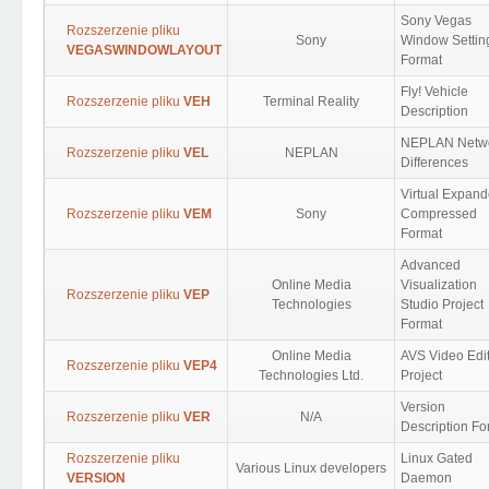
Sony Vegas
Rozszerzenie pliku
Sony
Window Settin
VEGASWINDOWLAYOUT
Format
Fly! Vehicle
Rozszerzenie pliku
VEH
Terminal Reality
Description
NEPLAN Netw
Rozszerzenie pliku
VEL
NEPLAN
Differences
Virtual Expand
Rozszerzenie pliku
VEM
Sony
Compressed
Format
Advanced
Online Media
Visualization
Rozszerzenie pliku
VEP
Technologies
Studio Project
Format
Online Media
AVS Video Edi
Rozszerzenie pliku
VEP4
Technologies Ltd.
Project
Version
Rozszerzenie pliku
VER
N/A
Description Fo
Rozszerzenie pliku
Linux Gated
Various Linux developers
VERSION
Daemon