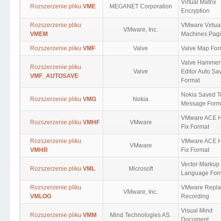
Virtual Matrix
Rozszerzenie pliku
VME
MEGANET Corporation
Encryption
Rozszerzenie pliku
VMware Virtua
VMware, Inc.
VMEM
Machines Pag
Rozszerzenie pliku
VMF
Valve
Valve Map For
Valve Hammer
Rozszerzenie pliku
Valve
Editor Auto Sa
VMF_AUTOSAVE
Format
Nokia Saved T
Rozszerzenie pliku
VMG
Nokia
Message Form
VMware ACE H
Rozszerzenie pliku
VMHF
VMware
Fix Format
Rozszerzenie pliku
VMware ACE H
VMware
VMHR
Fix Format
Vector Markup
Rozszerzenie pliku
VML
Microsoft
Language For
Rozszerzenie pliku
VMware Repla
VMware, Inc.
VMLOG
Recording
Visual Mind
Rozszerzenie pliku
VMM
Mind Technologies AS.
Document