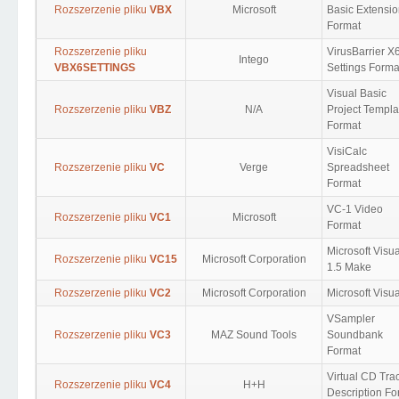
Rozszerzenie pliku
VBX
Microsoft
Basic Extensi
Format
Rozszerzenie pliku
VirusBarrier X
Intego
VBX6SETTINGS
Settings Forma
Visual Basic
Rozszerzenie pliku
VBZ
N/A
Project Templa
Format
VisiCalc
Rozszerzenie pliku
VC
Verge
Spreadsheet
Format
VC-1 Video
Rozszerzenie pliku
VC1
Microsoft
Format
Microsoft Visu
Rozszerzenie pliku
VC15
Microsoft Corporation
1.5 Make
Rozszerzenie pliku
VC2
Microsoft Corporation
Microsoft Visu
VSampler
Rozszerzenie pliku
VC3
MAZ Sound Tools
Soundbank
Format
Virtual CD Tra
Rozszerzenie pliku
VC4
H+H
Description Fo