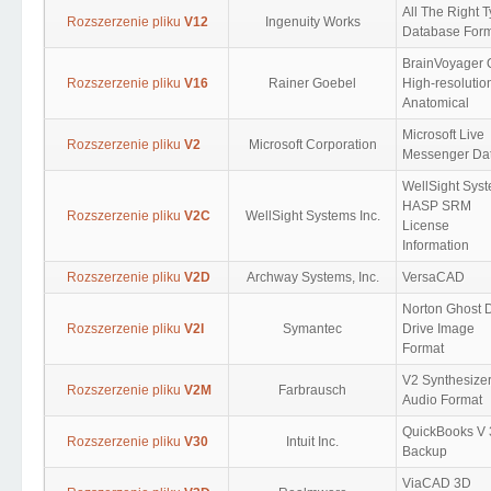
All The Right 
Rozszerzenie pliku
V12
Ingenuity Works
Database For
BrainVoyager
Rozszerzenie pliku
V16
Rainer Goebel
High-resolutio
Anatomical
Microsoft Live
Rozszerzenie pliku
V2
Microsoft Corporation
Messenger Da
WellSight Sys
HASP SRM
Rozszerzenie pliku
V2C
WellSight Systems Inc.
License
Information
Rozszerzenie pliku
V2D
Archway Systems, Inc.
VersaCAD
Norton Ghost 
Rozszerzenie pliku
V2I
Symantec
Drive Image
Format
V2 Synthesize
Rozszerzenie pliku
V2M
Farbrausch
Audio Format
QuickBooks V 
Rozszerzenie pliku
V30
Intuit Inc.
Backup
ViaCAD 3D