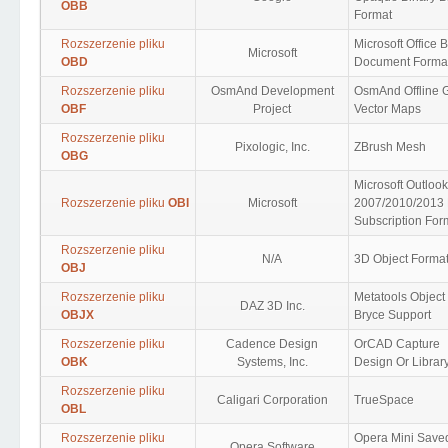
OBB
Format
Rozszerzenie pliku
Microsoft Office 
Microsoft
OBD
Document Forma
Rozszerzenie pliku
OsmAnd Development
OsmAnd Offline
OBF
Project
Vector Maps
Rozszerzenie pliku
Pixologic, Inc.
ZBrush Mesh
OBG
Microsoft Outlook
Rozszerzenie pliku
OBI
Microsoft
2007/2010/2013
Subscription For
Rozszerzenie pliku
N/A
3D Object Forma
OBJ
Rozszerzenie pliku
Metatools Object
DAZ 3D Inc.
OBJX
Bryce Support
Rozszerzenie pliku
Cadence Design
OrCAD Capture
OBK
Systems, Inc.
Design Or Librar
Rozszerzenie pliku
Caligari Corporation
TrueSpace
OBL
Rozszerzenie pliku
Opera Mini Save
Opera Software