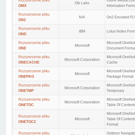
Rozszerzenie pliku
OtsAV Media Libr
Ots Labs
OMX
Information Form
Rozszerzenie pliku
N/A
On2 Encoded FL
ON2
Rozszerzenie pliku
IBM
Lotus Notes For
OND
Rozszerzenie pliku
Microsoft OneNo
Microsoft
ONE
Document Forma
Rozszerzenie pliku
Microsoft OneNo
Microsoft Corporation
ONECACHE
Cache
Rozszerzenie pliku
Microsoft OneNo
Microsoft
ONEPKG
Package Format
Rozszerzenie pliku
Microsoft OneNo
Microsoft Corporation
ONETMP
Temporary
Rozszerzenie pliku
Microsoft OneNo
Microsoft Corporation
ONETOC
Table Of Content
Microsoft OneNo
Rozszerzenie pliku
Microsoft
Table Of Content
ONETOC2
Format
Rozszerzenie pliku
Outdoor Navigat