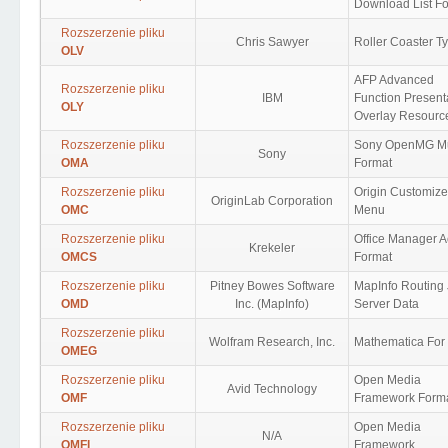
Download List F
Rozszerzenie pliku
Chris Sawyer
Roller Coaster T
OLV
AFP Advanced
Rozszerzenie pliku
IBM
Function Present
OLY
Overlay Resourc
Rozszerzenie pliku
Sony OpenMG M
Sony
OMA
Format
Rozszerzenie pliku
Origin Customiz
OriginLab Corporation
OMC
Menu
Rozszerzenie pliku
Office Manager 
Krekeler
OMCS
Format
Rozszerzenie pliku
Pitney Bowes Software
MapInfo Routing 
OMD
Inc. (MapInfo)
Server Data
Rozszerzenie pliku
Wolfram Research, Inc.
Mathematica For
OMEG
Rozszerzenie pliku
Open Media
Avid Technology
OMF
Framework Form
Rozszerzenie pliku
Open Media
N/A
OMFI
Framework