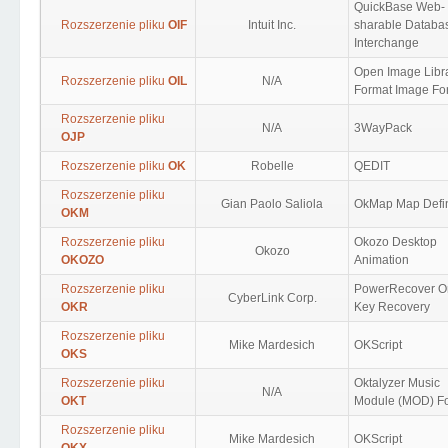
QuickBase Web-
Rozszerzenie pliku
OIF
Intuit Inc.
sharable Databa
Interchange
Open Image Libr
Rozszerzenie pliku
OIL
N/A
Format Image Fo
Rozszerzenie pliku
N/A
3WayPack
OJP
Rozszerzenie pliku
OK
Robelle
QEDIT
Rozszerzenie pliku
Gian Paolo Saliola
OkMap Map Defi
OKM
Rozszerzenie pliku
Okozo Desktop
Okozo
OKOZO
Animation
Rozszerzenie pliku
PowerRecover O
CyberLink Corp.
OKR
Key Recovery
Rozszerzenie pliku
Mike Mardesich
OKScript
OKS
Rozszerzenie pliku
Oktalyzer Music
N/A
OKT
Module (MOD) F
Rozszerzenie pliku
Mike Mardesich
OKScript