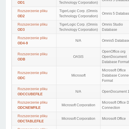
Omnis 5 Databa
OD1
Technology Corporation)
Rozszerzenie pliku
TigerLogic Corp. (Omnis
Omnis 5 Databa
OD2
Technology Corporation)
Rozszerzenie pliku
TigerLogic Corp. (Omnis
Omnis Studio
OD3
Technology Corporation)
Database
Rozszerzenie pliku
N/A
Omnis5 Databas
OD4-9
OpenOffice.org
Rozszerzenie pliku
OASIS
OpenDocument
ODB
Database Format
Microsoft Office
Rozszerzenie pliku
Microsoft
Database Connec
ODC
Format
Rozszerzenie pliku
N/A
OpenDocument 
ODCCUBEFILE
Rozszerzenie pliku
Microsoft Office 
Microsoft Corporation
ODCNEWFILE
Connection
Rozszerzenie pliku
Microsoft Corporation
Microsoft Office
ODCTABLEFILE