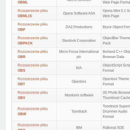
OBML
Web Page Forma
Rozszerzenie pliku
Opera Mini 5.1 
Opera Software ASA
OBML15
Web Page
Rozszerzenie pliku
DAZ Productions
Bryce Object For
OBP
Rozszerzenie pliku
ObjectBar Them
Stardock Corporation
OBPACK
Pack
Rozszerzenie pliku
Micro Focus International
Borland C++ Obj
OBR
plc
Browser Data
Rozszerzenie pliku
ObjectScript Scri
N/A
OBS
Format
Rozszerzenie pliku
Openbox Theme
Openbox
OBT
Format
Rozszerzenie pliku
3D Photo Browse
Mootools software
OBV
Thumbnail Cach
Toontrack Superi
Rozszerzenie pliku
Toontrack
Drummer Audio
OBW
Format
Rozszerzenie pliku
IBM
Rational XDE