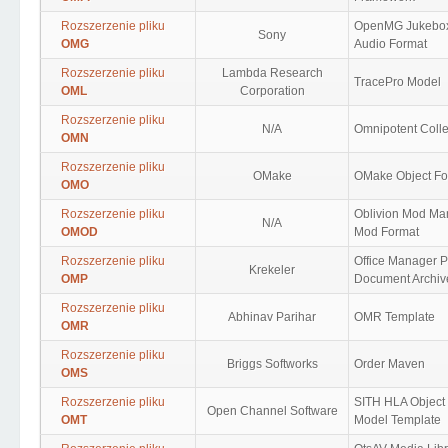
Rozszerzenie pliku
OpenMG Jukebo
Sony
OMG
Audio Format
Rozszerzenie pliku
Lambda Research
TracePro Model
OML
Corporation
Rozszerzenie pliku
N/A
Omnipotent Colle
OMN
Rozszerzenie pliku
OMake
OMake Object Fo
OMO
Rozszerzenie pliku
Oblivion Mod Ma
N/A
OMOD
Mod Format
Rozszerzenie pliku
Office Manager P
Krekeler
OMP
Document Archiv
Rozszerzenie pliku
Abhinav Parihar
OMR Template
OMR
Rozszerzenie pliku
Briggs Softworks
Order Maven
OMS
Rozszerzenie pliku
SITH HLA Object
Open Channel Software
OMT
Model Template