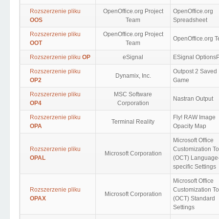
Rozszerzenie pliku
OpenOffice.org Project
OpenOffice.org
OOS
Team
Spreadsheet
Rozszerzenie pliku
OpenOffice.org Project
OpenOffice.org T
OOT
Team
Rozszerzenie pliku
OP
eSignal
ESignal Options
Rozszerzenie pliku
Outpost 2 Saved
Dynamix, Inc.
OP2
Game
Rozszerzenie pliku
MSC Software
Nastran Output
OP4
Corporation
Rozszerzenie pliku
Fly! RAW Image
Terminal Reality
OPA
Opacity Map
Microsoft Office
Rozszerzenie pliku
Customization To
Microsoft Corporation
OPAL
(OCT) Language
specific Settings
Microsoft Office
Rozszerzenie pliku
Customization To
Microsoft Corporation
OPAX
(OCT) Standard
Settings