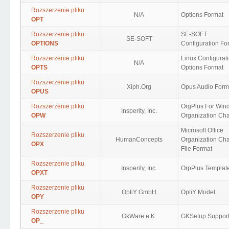
Rozszerzenie pliku
N/A
Options Format
OPT
Rozszerzenie pliku
SE-SOFT
SE-SOFT
OPTIONS
Configuration Fo
Rozszerzenie pliku
Linux Configurat
N/A
OPTS
Options Format
Rozszerzenie pliku
Xiph.Org
Opus Audio Form
OPUS
Rozszerzenie pliku
OrgPlus For Win
Insperity, Inc.
OPW
Organization Cha
Microsoft Office
Rozszerzenie pliku
HumanConcepts
Organization Cha
OPX
File Format
Rozszerzenie pliku
Insperity, Inc.
OrpPlus Templat
OPXT
Rozszerzenie pliku
OptiY GmbH
OptiY Model
OPY
Rozszerzenie pliku
GkWare e.K.
GKSetup Suppor
OP_