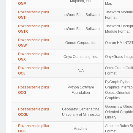
Maptech, Inc.
ONM
Map
Rozszerzenie pliku
TheWord Module
theWord Bible Software
ONT
Format
Rozszerzenie pliku
TheWord Encryp
theWord Bible Software
ONTX
Module Format
Rozszerzenie pliku
Omron Corporation
Omron HMI NTS
ONW
Rozszerzenie pliku
Onyx Computing, Inc.
OnyxGrass Imag
ONX
Rozszerzenie pliku
Omni Group Outli
N/A
OO3
Format
PyGraph Python
Rozszerzenie pliku
Python Software
Graphics Interfac
OOG
Foundation
Object Oriented
Graphics
Geomview Objec
Rozszerzenie pliku
Geometry Center at the
Oriented Graphic
OOGL
University of Minnesota
Library
Rozszerzenie pliku
Arachne Batch Sc
Arachne
OOK
Format