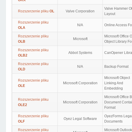
OKX
Valve Hammer Ob
Rozszerzenie pliku
OL
Valve Corporation
Layout
Rozszerzenie pliku
N/A
Online Access F
OLA
Rozszerzenie pliku
Microsoft Office 
Microsoft
OLB
Object Library F
Rozszerzenie pliku
Abbot Systems
CanOpener Libra
OLB2
Rozszerzenie pliku
N/A
Backup Format
OLD
Microsoft Object
Rozszerzenie pliku
Microsoft Corporation
Linking And
OLE
Embedding
Microsoft Office 
Rozszerzenie pliku
Microsoft Corporation
Document Conta
OLE2
Format
Rozszerzenie pliku
OyezForms Lega
Oyez Legal Software
OLF
Documents
Rozszerzenie pliku
Microsoft Outlook