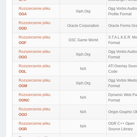
Rozszerzenie pliku
Ogg Vorbis Audio
Xiph.Org
OGA
Profile Format
Rozszerzenie pliku
Oracle Corporation
Oracle Forms Gr
OGD
Rozszerzenie pliku
S.T.A.L.K.E.R. M
GSC Game World
OGF
Format
Rozszerzenie pliku
Ogg Vorbis Audio
Xiph.Org
OGG
Format
Rozszerzenie pliku
ATI Overlay Sour
N/A
OGL
Code
Rozszerzenie pliku
Ogg Vorbis Medi
Xiph.Org
OGM
Format
Rozszerzenie pliku
Dynamic Web P
N/A
OGNC
Format
Rozszerzenie pliku
N/A
Origin Graphic O
OGO
Rozszerzenie pliku
OGR C++ Open
N/A
OGR
Source Library