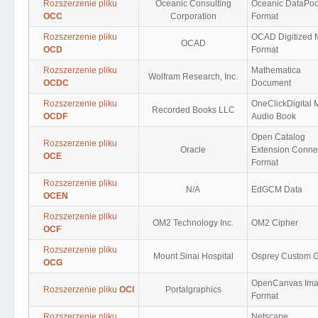
Rozszerzenie pliku
Oceanic Consulting
Oceanic DataPoo
OCC
Corporation
Format
Rozszerzenie pliku
OCAD Digitized
OCAD
OCD
Format
Rozszerzenie pliku
Mathematica
Wolfram Research, Inc.
OCDC
Document
Rozszerzenie pliku
OneClickDigital
Recorded Books LLC
OCDF
Audio Book
Open Catalog
Rozszerzenie pliku
Oracle
Extension Conne
OCE
Format
Rozszerzenie pliku
N/A
EdGCM Data
OCEN
Rozszerzenie pliku
OM2 Technology Inc.
OM2 Cipher
OCF
Rozszerzenie pliku
Mount Sinai Hospital
Osprey Custom 
OCG
OpenCanvas Im
Rozszerzenie pliku
OCI
Portalgraphics
Format
Rozszerzenie pliku
Netscape