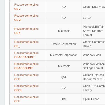
Rozszerzenie pliku
N/A
Ocean Data View
ODV
Rozszerzenie pliku
N/A
LaTeX
ODVI
Microsoft BizTalk
Rozszerzenie pliku
Microsoft
Server Diagram
ODX
Format
Rozszerzenie pliku
Oracle Compres
Oracle Corporation
OD_
Driver
Rozszerzenie pliku
Microsoft Corporation
Windows Mail
OEACCAOUNT
Rozszerzenie pliku
Windows Mail Ac
Microsoft
OEACCOUNT
Settings Format
Rozszerzenie pliku
Outlook Express
QSX
OEB
Backup Wizard F
Rozszerzenie pliku
Open EDA Comp
N/A
OECL
Library
Rozszerzenie pliku
IBM
Optim Export
OEF