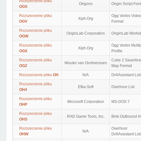
Rozszerzenie pliku
Origons
Origin Script For
OGS
Rozszerzenie pliku
Ogg Vorbis Vide
Xiph.Org
OGV
Format
Rozszerzenie pliku
OriginLab Corporation
OriginLab Works
OGW
Rozszerzenie pliku
Ogg Vorbis Multi
Xiph.Org
OGX
Profile
Rozszerzenie pliku
Cube 2 Sauerbra
Wouter van Oortmerssen
OGZ
Map Format
Rozszerzenie pliku
OH
N/A
DrillAssistant List
Rozszerzenie pliku
Efka-Soft
Overhoor List
OH4
Rozszerzenie pliku
Microsoft Corporation
MS-DOS 7
OHP
Rozszerzenie pliku
RAD Game Tools, Inc.
Bink Outbound Hi
OHS
Rozszerzenie pliku
Overhoor
N/A
OHW
DrillAssistant List