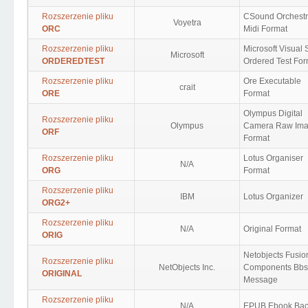
Rozszerzenie pliku
CSound Orchest
Voyetra
ORC
Midi Format
Rozszerzenie pliku
Microsoft Visual 
Microsoft
ORDEREDTEST
Ordered Test For
Rozszerzenie pliku
Ore Executable
crait
ORE
Format
Olympus Digital
Rozszerzenie pliku
Olympus
Camera Raw Im
ORF
Format
Rozszerzenie pliku
Lotus Organiser
N/A
ORG
Format
Rozszerzenie pliku
IBM
Lotus Organizer
ORG2+
Rozszerzenie pliku
N/A
Original Format
ORIG
Netobjects Fusio
Rozszerzenie pliku
NetObjects Inc.
Components Bb
ORIGINAL
Message
Rozszerzenie pliku
N/A
EPUB Ebook Ba