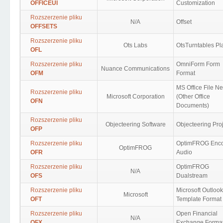
OFFICEUI
Customization
Rozszerzenie pliku
N/A
Offset
OFFSETS
Rozszerzenie pliku
Ots Labs
OtsTurntables Pla
OFL
Rozszerzenie pliku
OmniForm Form
Nuance Communications
OFM
Format
MS Office File N
Rozszerzenie pliku
Microsoft Corporation
(Other Office
OFN
Documents)
Rozszerzenie pliku
Objecteering Software
Objecteering Pro
OFP
Rozszerzenie pliku
OptimFROG Enc
OptimFROG
OFR
Audio
Rozszerzenie pliku
OptimFROG
N/A
OFS
Dualstream
Rozszerzenie pliku
Microsoft Outlook
Microsoft
OFT
Template Format
Rozszerzenie pliku
Open Financial
N/A
OFX
Exchange Forma