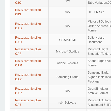
N/A
O8O
Tabs Vorlagen.0
Rozszerzenie pliku
N/A
OCTGN Set
O8S
Microsoft Outlook
Rozszerzenie pliku
N/A
Offline Address 
OAB
Format
Rozszerzenie pliku
Suite Notaro
OA SISTEMI
OAD
Document
Rozszerzenie pliku
Microsoft Flight
Microsoft Studios
OAF
Simulator Textur
Rozszerzenie pliku
Adobe Edge Ove
Adobe Systems
OAM
Format
Samsung Bada
Rozszerzenie pliku
Samsung Group
Signed Installati
OAP
Package
Rozszerzenie pliku
OpenSimulator
N/A
OAR
Archive Format
Rozszerzenie pliku
Microsoft Outlook
rsbr Software
OAS
Attachment Sniffe