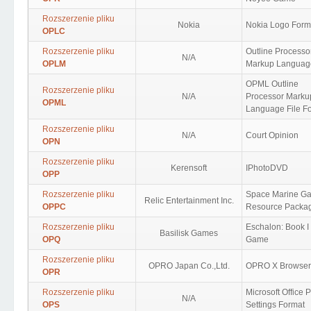
Rozszerzenie pliku
Nokia
Nokia Logo Form
OPLC
Rozszerzenie pliku
Outline Processo
N/A
OPLM
Markup Languag
OPML Outline
Rozszerzenie pliku
N/A
Processor Marku
OPML
Language File F
Rozszerzenie pliku
N/A
Court Opinion
OPN
Rozszerzenie pliku
Kerensoft
IPhotoDVD
OPP
Rozszerzenie pliku
Space Marine G
Relic Entertainment Inc.
OPPC
Resource Packa
Rozszerzenie pliku
Eschalon: Book I
Basilisk Games
OPQ
Game
Rozszerzenie pliku
OPRO Japan Co.,Ltd.
OPRO X Browser
OPR
Rozszerzenie pliku
Microsoft Office P
N/A
OPS
Settings Format