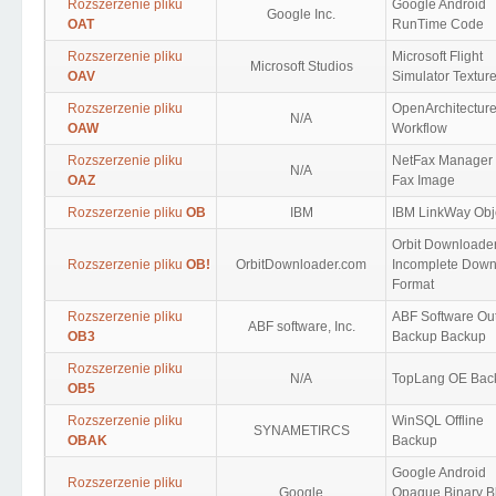
Rozszerzenie pliku
Google Android
Google Inc.
OAT
RunTime Code
Rozszerzenie pliku
Microsoft Flight
Microsoft Studios
OAV
Simulator Textur
Rozszerzenie pliku
OpenArchitectur
N/A
OAW
Workflow
Rozszerzenie pliku
NetFax Manager
N/A
OAZ
Fax Image
Rozszerzenie pliku
OB
IBM
IBM LinkWay Obj
Orbit Downloade
Rozszerzenie pliku
OB!
OrbitDownloader.com
Incomplete Down
Format
Rozszerzenie pliku
ABF Software Ou
ABF software, Inc.
OB3
Backup Backup
Rozszerzenie pliku
N/A
TopLang OE Bac
OB5
Rozszerzenie pliku
WinSQL Offline
SYNAMETIRCS
OBAK
Backup
Google Android
Rozszerzenie pliku
Google
Opaque Binary B