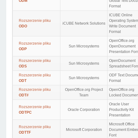
ODM
Global Text Doc
Format
ICUBE Online
Rozszerzenie pliku
Operating Syste
iCUBE Network Solutions
ODO
Write Document
Format
OpenOffice.org
Rozszerzenie pliku
Sun Microsystems
OpenDocument
ODP
Presentation For
Rozszerzenie pliku
OpenDocument
Sun Microsystems
ODS
Spreadsheet For
Rozszerzenie pliku
ODF Text Docum
Sun Microsystems
ODT
Format
Rozszerzenie pliku
OpenOffice.org Project
OpenOffice.org
ODT#
Team
Locked Documen
Oracle User
Rozszerzenie pliku
Oracle Corporation
Productivity Kit
ODTPC
Presentation
Microsoft Office
Rozszerzenie pliku
Microsoft Corporation
Document Embe
ODTTF
Font