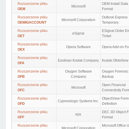
Rozszerzenie pliku
OEM Install Data
Microsoft
OEM
Format
Rozszerzenie pliku
Outlook Express
Microsoft Corporation
OEMIGACCOUNT
Temporary
Rozszerzenie pliku
ESignal Order En
eSignal
OET
Ticket
Rozszerzenie pliku
Opera Software
Opera Add-on Fo
OEX
Rozszerzenie pliku
Eastman Kodak Company
Kodak OfotoNow
OFA
Rozszerzenie pliku
Oxygen Software
Oxygen Forensic 
OFB
Company
Backup
Rozszerzenie pliku
Open Financial
Microsoft
OFC
Connectivity For
Rozszerzenie pliku
ObjectView Form
Cypresslogic Systems Inc.
OFD
Definition
Rozszerzenie pliku
DEC 3D Object F
N/A
OFF
Format
Rozszerzenie pliku
Microsoft Office U
Microsoft Corporation