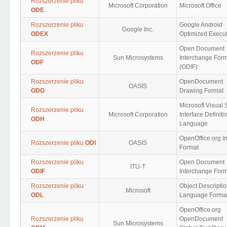
Rozszerzenie pliku
Microsoft Corporation
Microsoft Office
ODE
Rozszerzenie pliku
Google Android
Google Inc.
ODEX
Optimized Execu
Open Document
Rozszerzenie pliku
Sun Microsystems
Interchange For
ODF
(ODIF)
Rozszerzenie pliku
OpenDocument
OASIS
ODG
Drawing Format
Microsoft Visual 
Rozszerzenie pliku
Microsoft Corporation
Interface Definiti
ODH
Language
OpenOffice.org 
Rozszerzenie pliku
ODI
OASIS
Format
Rozszerzenie pliku
Open Document
ITU-T
ODIF
Interchange For
Rozszerzenie pliku
Object Descripti
Microsoft
ODL
Language Forma
OpenOffice.org
Rozszerzenie pliku
OpenDocument
Sun Microsystems