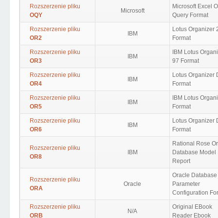
Rozszerzenie pliku
Microsoft Excel 
Microsoft
OQY
Query Format
Rozszerzenie pliku
Lotus Organizer 
IBM
OR2
Format
Rozszerzenie pliku
IBM Lotus Organi
IBM
OR3
97 Format
Rozszerzenie pliku
Lotus Organizer 
IBM
OR4
Format
Rozszerzenie pliku
IBM Lotus Organi
IBM
OR5
Format
Rozszerzenie pliku
Lotus Organizer 
IBM
OR6
Format
Rational Rose O
Rozszerzenie pliku
IBM
Database Model
OR8
Report
Oracle Database
Rozszerzenie pliku
Oracle
Parameter
ORA
Configuration Fo
Rozszerzenie pliku
Original EBook
N/A
ORB
Reader Ebook