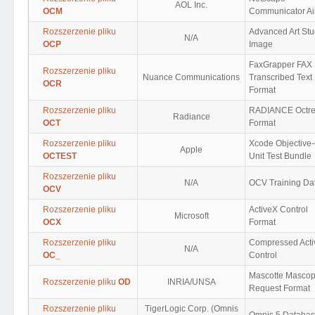
AOL Inc.
OCM
Communicator A
Rozszerzenie pliku
Advanced Art Stu
N/A
OCP
Image
FaxGrapper FAX
Rozszerzenie pliku
Nuance Communications
Transcribed Text
OCR
Format
Rozszerzenie pliku
RADIANCE Octr
Radiance
OCT
Format
Rozszerzenie pliku
Xcode Objective
Apple
OCTEST
Unit Test Bundle
Rozszerzenie pliku
N/A
OCV Training Da
OCV
Rozszerzenie pliku
ActiveX Control
Microsoft
OCX
Format
Rozszerzenie pliku
Compressed Act
N/A
OC_
Control
Mascotte Mascop
Rozszerzenie pliku
OD
INRIA/UNSA
Request Format
Rozszerzenie pliku
TigerLogic Corp. (Omnis