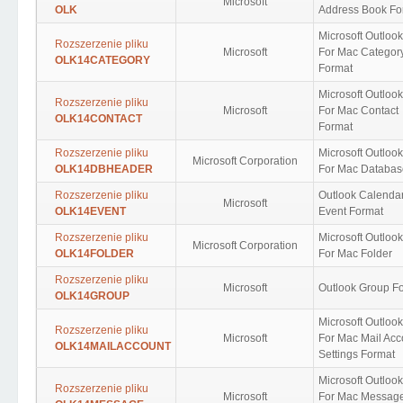
Microsoft
OLK
Address Book Fo
Microsoft Outloo
Rozszerzenie pliku
Microsoft
For Mac Categor
OLK14CATEGORY
Format
Microsoft Outloo
Rozszerzenie pliku
Microsoft
For Mac Contact
OLK14CONTACT
Format
Rozszerzenie pliku
Microsoft Outloo
Microsoft Corporation
OLK14DBHEADER
For Mac Databas
Rozszerzenie pliku
Outlook Calenda
Microsoft
OLK14EVENT
Event Format
Rozszerzenie pliku
Microsoft Outloo
Microsoft Corporation
OLK14FOLDER
For Mac Folder
Rozszerzenie pliku
Microsoft
Outlook Group F
OLK14GROUP
Microsoft Outloo
Rozszerzenie pliku
Microsoft
For Mac Mail Acc
OLK14MAILACCOUNT
Settings Format
Microsoft Outloo
Rozszerzenie pliku
Microsoft
For Mac Messag