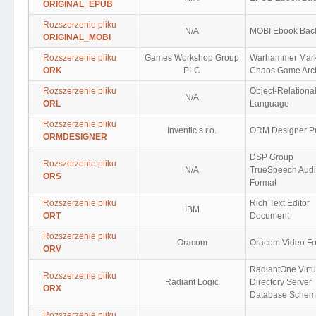
ORIGINAL_EPUB
Rozszerzenie pliku
N/A
MOBI Ebook Bac
ORIGINAL_MOBI
Rozszerzenie pliku
Games Workshop Group
Warhammer Mark
ORK
PLC
Chaos Game Arc
Rozszerzenie pliku
Object-Relationa
N/A
ORL
Language
Rozszerzenie pliku
Inventic s.r.o.
ORM Designer Pr
ORMDESIGNER
DSP Group
Rozszerzenie pliku
N/A
TrueSpeech Aud
ORS
Format
Rozszerzenie pliku
Rich Text Editor
IBM
ORT
Document
Rozszerzenie pliku
Oracom
Oracom Video Fo
ORV
RadiantOne Virtu
Rozszerzenie pliku
Radiant Logic
Directory Server
ORX
Database Sche
Rozszerzenie pliku