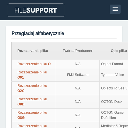
Strona główna
Przeglądaj alfabetycznie
Kontakt
Language
Rozszerzenie pliku
Twórca/Producent
Opis pliku
DODAJ ROZSZERZENIE PLIKU
Rozszerzenie pliku
O
N/A
Object Format
Rozszerzenie pliku
FMJ-Software
Typhoon Voice
O01
Rozszerzenie pliku
N/A
Objects To See 
O2C
Rozszerzenie pliku
N/A
OCTGN Deck
O8D
Rozszerzenie pliku
OCTGN Game
N/A
O8G
Definition
Rozszerzenie pliku
Mediator 5 Repos