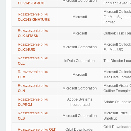
Microsoft Corporation
OLK14SEARCH
For Mac Saved S
Microsoft Outloo
Rozszerzenie pliku
Microsoft
For Mac Signatu
OLK14SIGNATURE
Format
Rozszerzenie pliku
Microsoft
Outlook Task For
OLK14TASK
Rozszerzenie pliku
Microsoft Outloo
Microsoft Corporation
OLK14UID
For Mac UID
Rozszerzenie pliku
inData Corporation
TrialDirector Loa
OLL
Rozszerzenie pliku
Microsoft Outlook
Microsoft
OLM
Mac Data Format
Rozszerzenie pliku
Microsoft Visual
Microsoft Corporation
OLN
Outline Example
Rozszerzenie pliku
Adobe Systems
Adobe OnLocati
OLPROJ
Incorporated
Rozszerzenie pliku
Microsoft Office L
Microsoft Corporation
OLS
Shortcut
Orbit Downloade
Rozszerzenie pliku
OLT
Orbit Downloader