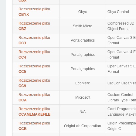
OBX
Rozszerzenie pliku
Obyx
Obyx Control
OBYX
Rozszerzenie pliku
Compressed 3D
Smith Micro
OBZ
Object Format
Rozszerzenie pliku
OpenCanvas 3 E
Portalgraphics
OC3
Format
Rozszerzenie pliku
OpenCanvas 4 E
Portalgraphics
OC4
Format
Rozszerzenie pliku
OpenCanvas 5 E
Portalgraphics
OC5
Format
Rozszerzenie pliku
EcoMerc
OrgCon Organiza
OC9
Rozszerzenie pliku
Custom Control
Microsoft
OCA
Library Type For
Rozszerzenie pliku
Caml Programmi
N/A
OCAMLMAKEFILE
Language Makefi
Rozszerzenie pliku
Origin Precompil
OriginLab Corporation
OCB
Origin C