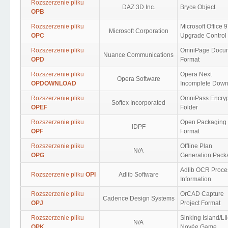
Rozszerzenie pliku
DAZ 3D Inc.
Bryce Object
OPB
Rozszerzenie pliku
Microsoft Office 
Microsoft Corporation
OPC
Upgrade Control
Rozszerzenie pliku
OmniPage Docu
Nuance Communications
OPD
Format
Rozszerzenie pliku
Opera Next
Opera Software
OPDOWNLOAD
Incomplete Down
Rozszerzenie pliku
OmniPass Encry
Softex Incorporated
OPEF
Folder
Rozszerzenie pliku
Open Packaging
IDPF
OPF
Format
Rozszerzenie pliku
Offline Plan
N/A
OPG
Generation Pack
Adlib OCR Proce
Rozszerzenie pliku
OPI
Adlib Software
Information
Rozszerzenie pliku
OrCAD Capture
Cadence Design Systems
OPJ
Project Format
Rozszerzenie pliku
Sinking Island/LI
N/A
OPK
Noyée Game