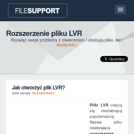
Strona główna
Rozszerzenie pliku LVR
Rozwiąż swoje problemy z otwieraniem i obsługą pliku
.lvr
[
Kontakt
dodaj info ]
Language
DODAJ ROZSZERZENIE PLIKU
Jak otworzyć plik LVR?
autor porady:
Mr Brankiewicz
Pliki
LVR
cieszą
się niesłabnącą
popularnością.
Nazwa pliku
zawierająca
rozszerzenie