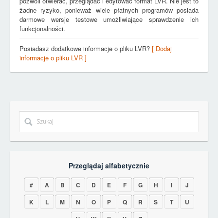
pozwoli otwierać, przeglądać i edytować format LVR. Nie jest to
żadne ryzyko, ponieważ wiele płatnych programów posiada
darmowe wersje testowe umożliwiające sprawdzenie ich
funkcjonalności.
Posiadasz dodatkowe informacje o pliku LVR?
[ Dodaj
informacje o pliku LVR ]
Przeglądaj alfabetycznie
#
A
B
C
D
E
F
G
H
I
J
K
L
M
N
O
P
Q
R
S
T
U