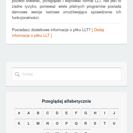
pozwoli otwierać, przeglądać i edytować format LLT. Nie jest to
żadne ryzyko, ponieważ wiele płatnych programów posiada
darmowe wersje testowe umożliwiające sprawdzenie ich
funkcjonalności.
Posiadasz dodatkowe informacje o pliku LLT?
[ Dodaj
informacje o pliku LLT ]
Przeglądaj alfabetycznie
#
A
B
C
D
E
F
G
H
I
J
K
L
M
N
O
P
Q
R
S
T
U