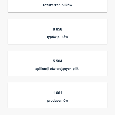
rozszerzeń plików
8 858
typów plików
5 504
aplikacji otwierających pliki
1 661
producentów