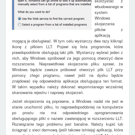
skorzystać z
wbudowanego w
system
Windows
skojarzenia
plików z
aplikacją
mogącą je obsługiwać. W tym celu wystarczy dwa razy kliknąć
ikonę z plikiem LLT. Pojawi się lista programów, które
prawdopodobnie obsługują taki plik. Wystarczy wybrać jeden z
nich, aby Windows spróbował za jego pomocą otworzyć dane
rozszerzenie. Nieprawidłowe skojarzenie pliku sprawi, że
Windows będzie zawsze próbował otworzyć plik LLT przy
pomocy złego programu, nawet jeśli na dysku będzie
znajdować się odpowiednia aplikacja obsługująca ten format.
W takim wypadku należy dokonać wspomnianego wcześniej
skanowania rejestru i naprawy skojarzeń.
Jeżeli skojarzenia są poprawne, a Windows nadal nie jest w
stanie uruchomić pliku, to najprawdopodobniej na komputerze
po prostu nie ma odpowiedniego oprogramowania
obsługującego pliki o nazwie zawierającej w rozszerzeniu LLT.
Rozwiązanie tego problemu jest banalne. Należy kupić lub
ściągnąć z sieci darmową (jeśli takowe istnieją) aplikację, która