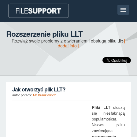
Strona główna
Rozszerzenie pliku LLT
Rozwiąż swoje problemy z otwieraniem i obsługą pliku
.llt
[
Kontakt
dodaj info ]
Language
DODAJ ROZSZERZENIE PLIKU
Jak otworzyć plik LLT?
autor porady:
Mr Brankiewicz
Pliki
LLT
cieszą
się niesłabnącą
popularnością.
Nazwa pliku
zawierająca
rozszerzenie