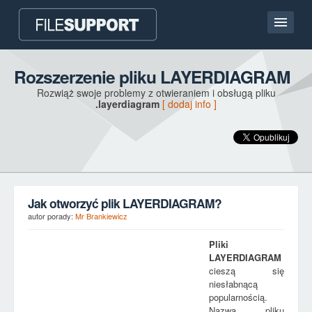
Strona główna
Rozszerzenie pliku LAYERDIAGRAM
Rozwiąż swoje problemy z otwieraniem i obsługą pliku
Kontakt
.layerdiagram
[ dodaj info ]
Language
DODAJ ROZSZERZENIE PLIKU
Jak otworzyć plik LAYERDIAGRAM?
autor porady:
Mr Brankiewicz
Pliki
LAYERDIAGRAM
cieszą się
niesłabnącą
popularnością.
Nazwa pliku