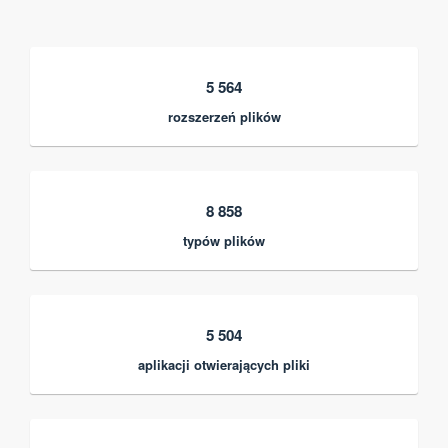
5 564
rozszerzeń plików
8 858
typów plików
5 504
aplikacji otwierających pliki