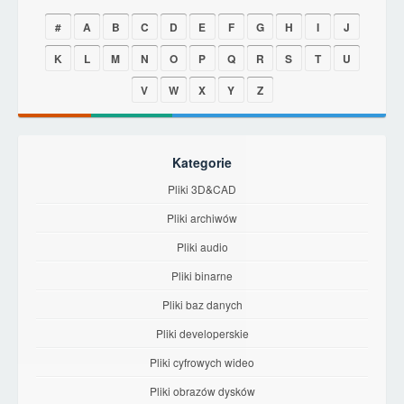
#
A
B
C
D
E
F
G
H
I
J
K
L
M
N
O
P
Q
R
S
T
U
V
W
X
Y
Z
Kategorie
Pliki 3D&CAD
Pliki archiwów
Pliki audio
Pliki binarne
Pliki baz danych
Pliki developerskie
Pliki cyfrowych wideo
Pliki obrazów dysków