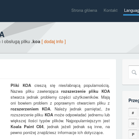
Strona główna
Kontakt
Langua
OA
 i obsługą pliku
.koa
[ dodaj info ]
Pliki
KOA
cieszą się niesłabnącą popularnością.
Nazwa pliku zawierająca
rozszerzenie pliku
KOA
stwarza jednak problemy części użytkowników. Mają
Prze
oni bowiem problem z poprawnym otwarciem pliku z
rozszerzeniem
KOA
. Należy jednak pamiętać, że
#
rozszerzenie pliku
KOA
może odpowiadać jednemu lub
większej ilości typów plików. Najpopularniejszym jest
H
Koala Paint C64
, jednak jeżeli jednak są inne, na
pewno poniżej znajdziesz informacje ich dotyczące.
P