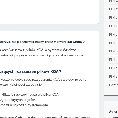
Pliki
Pliki 
Pliki g
Pliki
Pliki 
worzyć, nie jest zainfekowany przez malware lub wirusy?
Pliki 
alware/wirusów z plików KOA w systemie Windows
Pliki
oczekaj aż program przeprowadzi proces skanowania na
Pliki 
Pliki 
yczących rozszerzeń plików KOA?
Pliki
dzenie dotyczące rozszerzenia KOA są błędy rejestru
szej kolejności zaleca się:
Różne 
yfikacji, naprawy i otwarcia pliku KOA
kątem ukrytych błędów
gramami w rejestrze systemowym
Autor
 problemy Ciebie nie dotyczą, powinieneś zastanowić się nad