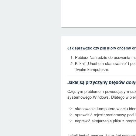
Jak sprawdzić czy plik który chcemy ot
Pobierz Narzędzie do usuwania m
Kliknij „Uruchom skanowanie” i p
Twoim komputerze.
Jakie są przyczyny błędów dot
Częstym problemem powodującym uszko
systemowego Windows. Dlatego w pierw
skanowanie komputera w celu ident
sprawdzić rejestr systemowy pod 
naprawić skojarzenia pliku z pro
Jeżeli jesteś pewien, że wyżej podane