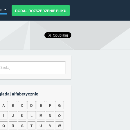
ge
DODAJ ROZSZERZENIE PLIKU
glądaj alfabetycznie
A
B
C
D
E
F
G
I
J
K
L
M
N
O
Q
R
S
T
U
V
W