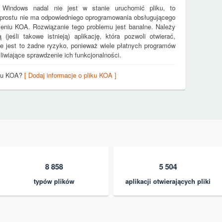
 Windows nadal nie jest w stanie uruchomić pliku, to
 prostu nie ma odpowiedniego oprogramowania obsługującego
rzeniu KOA. Rozwiązanie tego problemu jest banalne. Należy
jeśli takowe istnieją) aplikację, która pozwoli otwierać,
e jest to żadne ryzyko, ponieważ wiele płatnych programów
iwiające sprawdzenie ich funkcjonalności.
iku KOA?
[ Dodaj informacje o pliku KOA ]
8 858
5 504
typów plików
aplikacji otwierających pliki