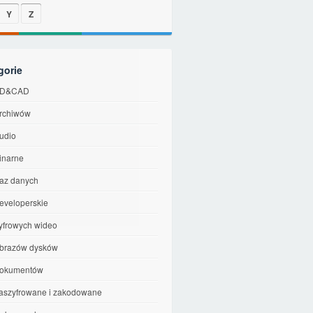
Y
Z
gorie
 3D&CAD
archiwów
audio
binarne
baz danych
developerskie
cyfrowych wideo
 obrazów dysków
 dokumentów
 zaszyfrowane i zakodowane