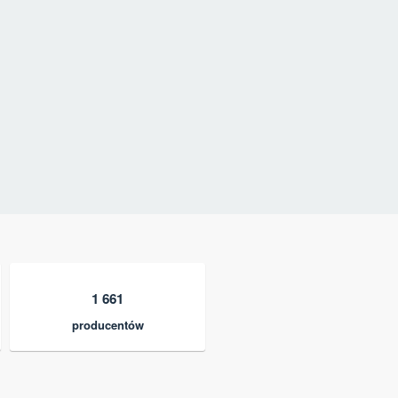
1 661
producentów