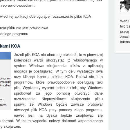
nieprawidłowościami:
wiedniej aplikacji obsługującej rozszerzenie pliku KOA
Web D
twórc
rcia pliku nie jest prawidłowa
pracę
iedniego programu
zaawa
Intern
ikami KOA
Jeżeli plik KOA nie chce się otwierać, to w pierwszej
kolejności warto skorzystać z wbudowanego w
system Windows skojarzenia plików z aplikacją
mogącą je obsługiwać. W tym celu wystarczy dwa
razy kliknąć ikonę z plikiem KOA. Pojawi się lista
programów, które prawdopodobnie obsługują taki
plik. Wystarczy wybrać jeden z nich, aby Windows
spróbował za jego pomocą otworzyć dane
rozszerzenie. Nieprawidłowe skojarzenie pliku
sprawi, że Windows będzie zawsze próbował
otworzyć plik KOA przy pomocy złego programu,
nawet jeśli na dysku będzie znajdować się
ten format. W takim wypadku należy dokonać wspomnianego
wy skojarzeń.