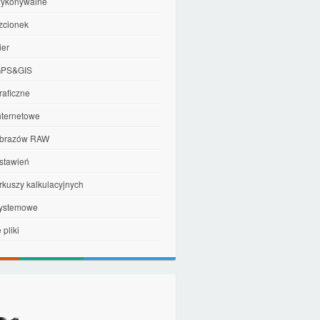
 wykonywalne
czcionek
ier
 GPS&GIS
graficzne
internetowe
 obrazów RAW
ustawień
arkuszy kalkulacyjnych
 systemowe
pliki