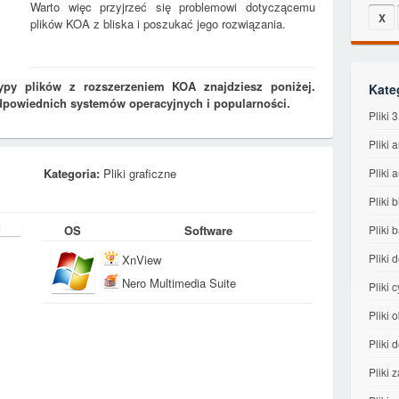
Warto więc przyjrzeć się problemowi dotyczącemu
X
plików KOA z bliska i poszukać jego rozwiązania.
ypy plików z rozszerzeniem KOA znajdziesz poniżej.
Kate
dpowiednich systemów operacyjnych i popularności.
Pliki
Pliki 
Kategoria:
Pliki graficzne
Pliki 
Pliki 
OS
Software
Pliki 
Pliki 
XnView
Nero Multimedia Suite
Pliki 
Pliki
Pliki
Pliki