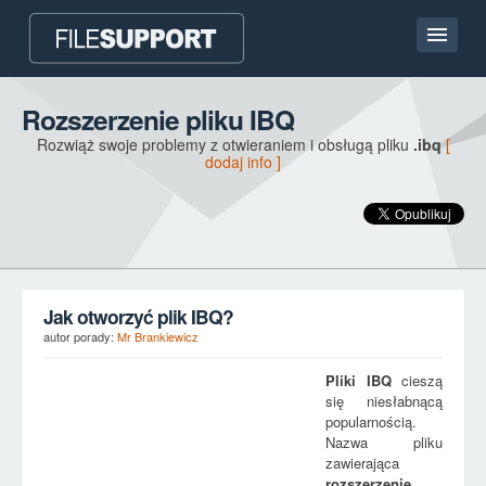
Strona główna
Rozszerzenie pliku IBQ
Rozwiąż swoje problemy z otwieraniem i obsługą pliku
.ibq
[
Kontakt
dodaj info ]
Language
DODAJ ROZSZERZENIE PLIKU
Jak otworzyć plik IBQ?
autor porady:
Mr Brankiewicz
Pliki
IBQ
cieszą
się niesłabnącą
popularnością.
Nazwa pliku
zawierająca
rozszerzenie