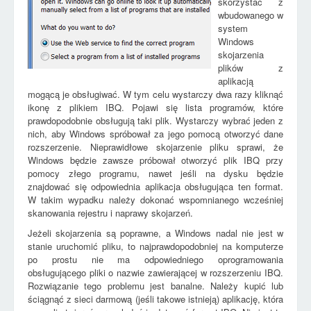
skorzystać z
wbudowanego w
system
Windows
skojarzenia
plików z
aplikacją
mogącą je obsługiwać. W tym celu wystarczy dwa razy kliknąć
ikonę z plikiem IBQ. Pojawi się lista programów, które
prawdopodobnie obsługują taki plik. Wystarczy wybrać jeden z
nich, aby Windows spróbował za jego pomocą otworzyć dane
rozszerzenie. Nieprawidłowe skojarzenie pliku sprawi, że
Windows będzie zawsze próbował otworzyć plik IBQ przy
pomocy złego programu, nawet jeśli na dysku będzie
znajdować się odpowiednia aplikacja obsługująca ten format.
W takim wypadku należy dokonać wspomnianego wcześniej
skanowania rejestru i naprawy skojarzeń.
Jeżeli skojarzenia są poprawne, a Windows nadal nie jest w
stanie uruchomić pliku, to najprawdopodobniej na komputerze
po prostu nie ma odpowiedniego oprogramowania
obsługującego pliki o nazwie zawierającej w rozszerzeniu IBQ.
Rozwiązanie tego problemu jest banalne. Należy kupić lub
ściągnąć z sieci darmową (jeśli takowe istnieją) aplikację, która