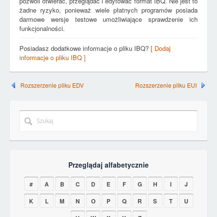
pozwoli otwierać, przeglądać i edytować format IBQ. Nie jest to
żadne ryzyko, ponieważ wiele płatnych programów posiada
darmowe wersje testowe umożliwiające sprawdzenie ich
funkcjonalności.
Posiadasz dodatkowe informacje o pliku IBQ?
[ Dodaj
informacje o pliku IBQ ]
Rozszerzenie pliku EDV
Rozszerzenie pliku EUI
Przeglądaj alfabetycznie
#
A
B
C
D
E
F
G
H
I
J
K
L
M
N
O
P
Q
R
S
T
U