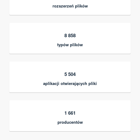
rozszerzeń plików
8 858
typów plików
5 504
aplikacji otwierających pliki
1 661
producentów