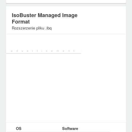
IsoBuster Managed Image
Format
Rozszerzenie pliku .ibq
Kategoria:
Pliki obrazów dysków
OS
Software