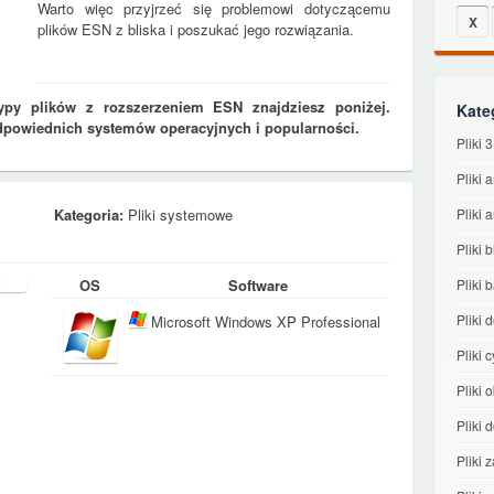
Warto więc przyjrzeć się problemowi dotyczącemu
X
plików ESN z bliska i poszukać jego rozwiązania.
ypy plików z rozszerzeniem ESN znajdziesz poniżej.
Kate
dpowiednich systemów operacyjnych i popularności.
Pliki
Pliki 
Kategoria:
Pliki systemowe
Pliki 
Pliki 
OS
Software
Pliki 
Pliki 
Microsoft Windows XP Professional
Pliki 
Pliki
Pliki
Pliki