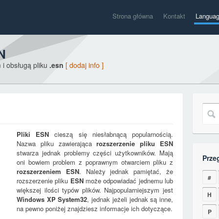
Strona główna
Kontakt
Langua
N
 i obsługą pliku
.esn
[ dodaj info ]
Pliki
ESN
cieszą się niesłabnącą popularnością.
Nazwa pliku zawierająca
rozszerzenie pliku
ESN
stwarza jednak problemy części użytkowników. Mają
Prze
oni bowiem problem z poprawnym otwarciem pliku z
rozszerzeniem
ESN
. Należy jednak pamiętać, że
#
rozszerzenie pliku
ESN
może odpowiadać jednemu lub
większej ilości typów plików. Najpopularniejszym jest
H
Windows XP System32
, jednak jeżeli jednak są inne,
na pewno poniżej znajdziesz informacje ich dotyczące.
P