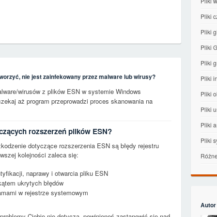
Pliki
Pliki 
Pliki g
Pliki
Pliki 
worzyć, nie jest zainfekowany przez malware lub wirusy?
Pliki 
alware/wirusów z plików ESN w systemie Windows
Pliki
oczekaj aż program przeprowadzi proces skanowania na
Pliki 
Pliki 
yczących rozszerzeń plików ESN?
Pliki
dzenie dotyczące rozszerzenia ESN są błędy rejestru
szej kolejności zaleca się:
Różne 
yfikacji, naprawy i otwarcia pliku ESN
kątem ukrytych błędów
gramami w rejestrze systemowym
Autor
 problemy Ciebie nie dotyczą, powinieneś zastanowić się nad