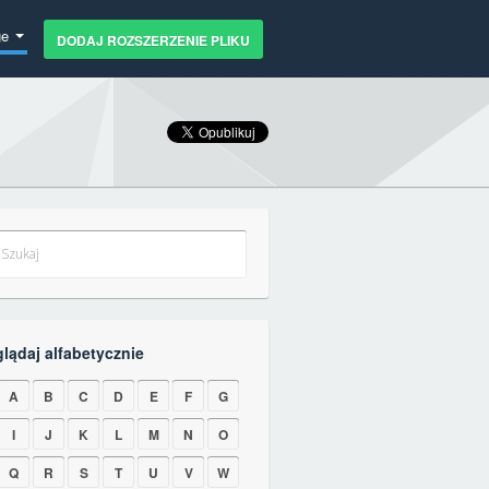
ge
DODAJ ROZSZERZENIE PLIKU
glądaj alfabetycznie
A
B
C
D
E
F
G
I
J
K
L
M
N
O
Q
R
S
T
U
V
W