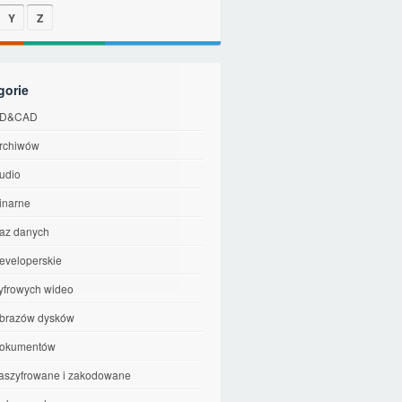
Y
Z
gorie
 3D&CAD
archiwów
audio
binarne
baz danych
developerskie
cyfrowych wideo
 obrazów dysków
 dokumentów
 zaszyfrowane i zakodowane