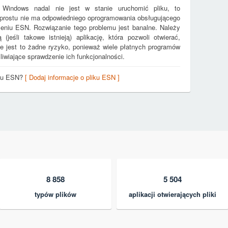
 Windows nadal nie jest w stanie uruchomić pliku, to
 prostu nie ma odpowiedniego oprogramowania obsługującego
rzeniu ESN. Rozwiązanie tego problemu jest banalne. Należy
jeśli takowe istnieją) aplikację, która pozwoli otwierać,
e jest to żadne ryzyko, ponieważ wiele płatnych programów
iwiające sprawdzenie ich funkcjonalności.
iku ESN?
[ Dodaj informacje o pliku ESN ]
8 858
5 504
typów plików
aplikacji otwierających pliki