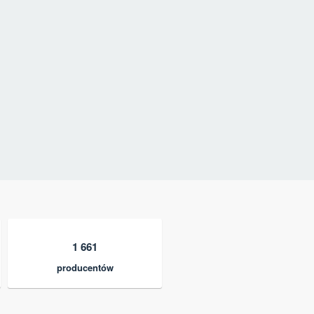
1 661
producentów