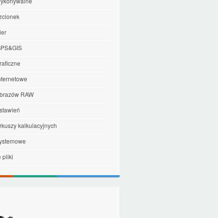
 wykonywalne
czcionek
ier
 GPS&GIS
graficzne
internetowe
 obrazów RAW
ustawień
arkuszy kalkulacyjnych
 systemowe
pliki