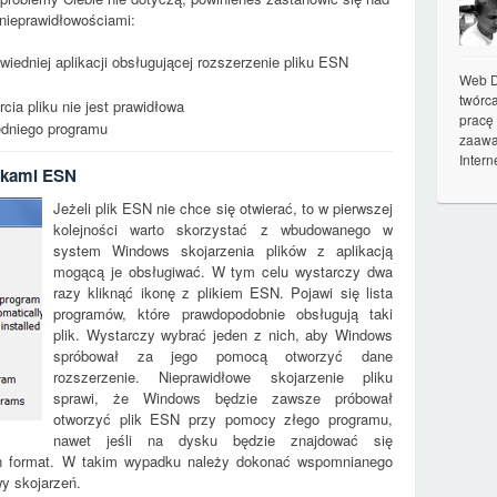
nieprawidłowościami:
wiedniej aplikacji obsługującej rozszerzenie pliku ESN
Web D
twórc
rcia pliku nie jest prawidłowa
pracę
iedniego programu
zaawa
Intern
ikami ESN
Jeżeli plik ESN nie chce się otwierać, to w pierwszej
kolejności warto skorzystać z wbudowanego w
system Windows skojarzenia plików z aplikacją
mogącą je obsługiwać. W tym celu wystarczy dwa
razy kliknąć ikonę z plikiem ESN. Pojawi się lista
programów, które prawdopodobnie obsługują taki
plik. Wystarczy wybrać jeden z nich, aby Windows
spróbował za jego pomocą otworzyć dane
rozszerzenie. Nieprawidłowe skojarzenie pliku
sprawi, że Windows będzie zawsze próbował
otworzyć plik ESN przy pomocy złego programu,
nawet jeśli na dysku będzie znajdować się
ten format. W takim wypadku należy dokonać wspomnianego
wy skojarzeń.