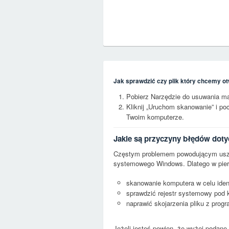
Jak sprawdzić czy plik który chcemy ot
Pobierz Narzędzie do usuwania m
Kliknij „Uruchom skanowanie” i p
Twoim komputerze.
Jakie są przyczyny błędów dot
Częstym problemem powodującym uszko
systemowego Windows. Dlatego w pierw
skanowanie komputera w celu ident
sprawdzić rejestr systemowy pod 
naprawić skojarzenia pliku z pro
Jeżeli jesteś pewien, że wyżej podane