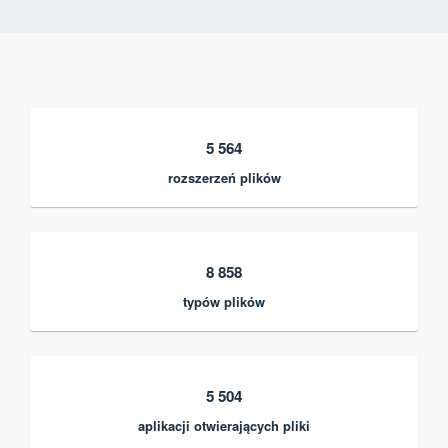
5 564
rozszerzeń plików
8 858
typów plików
5 504
aplikacji otwierających pliki