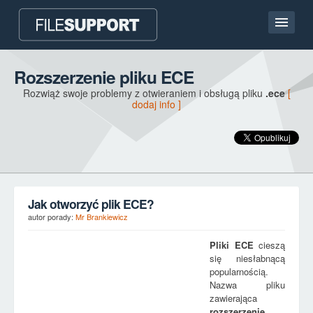
Strona główna
Rozszerzenie pliku ECE
Rozwiąż swoje problemy z otwieraniem i obsługą pliku
.ece
[
Kontakt
dodaj info ]
Language
DODAJ ROZSZERZENIE PLIKU
Jak otworzyć plik ECE?
autor porady:
Mr Brankiewicz
Pliki
ECE
cieszą
się niesłabnącą
popularnością.
Nazwa pliku
zawierająca
rozszerzenie