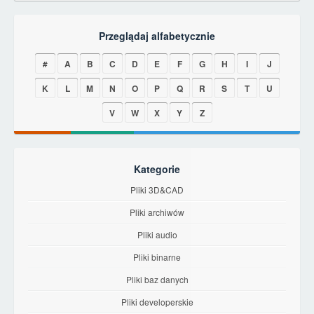
Przeglądaj alfabetycznie
#
A
B
C
D
E
F
G
H
I
J
K
L
M
N
O
P
Q
R
S
T
U
V
W
X
Y
Z
Kategorie
Pliki 3D&CAD
Pliki archiwów
Pliki audio
Pliki binarne
Pliki baz danych
Pliki developerskie