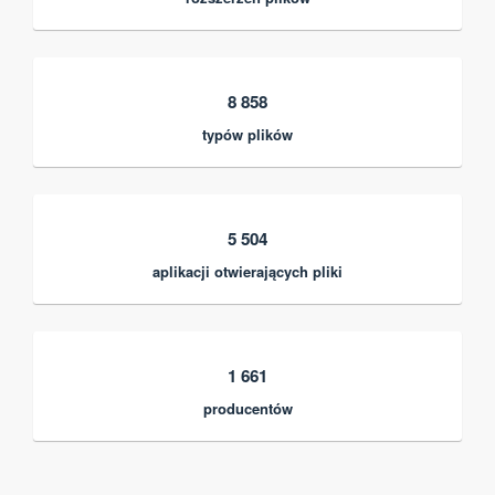
8 858
typów plików
5 504
aplikacji otwierających pliki
1 661
producentów