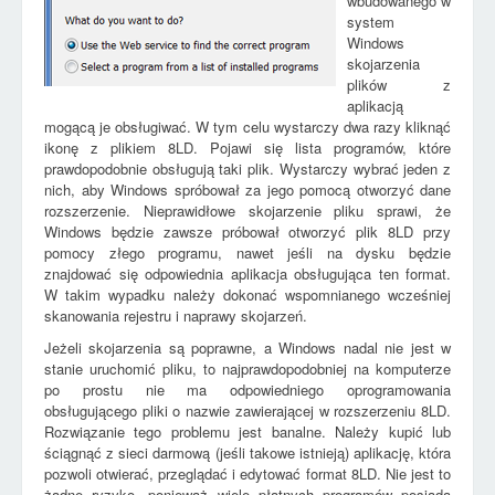
wbudowanego w
system
Windows
skojarzenia
plików z
aplikacją
mogącą je obsługiwać. W tym celu wystarczy dwa razy kliknąć
ikonę z plikiem 8LD. Pojawi się lista programów, które
prawdopodobnie obsługują taki plik. Wystarczy wybrać jeden z
nich, aby Windows spróbował za jego pomocą otworzyć dane
rozszerzenie. Nieprawidłowe skojarzenie pliku sprawi, że
Windows będzie zawsze próbował otworzyć plik 8LD przy
pomocy złego programu, nawet jeśli na dysku będzie
znajdować się odpowiednia aplikacja obsługująca ten format.
W takim wypadku należy dokonać wspomnianego wcześniej
skanowania rejestru i naprawy skojarzeń.
Jeżeli skojarzenia są poprawne, a Windows nadal nie jest w
stanie uruchomić pliku, to najprawdopodobniej na komputerze
po prostu nie ma odpowiedniego oprogramowania
obsługującego pliki o nazwie zawierającej w rozszerzeniu 8LD.
Rozwiązanie tego problemu jest banalne. Należy kupić lub
ściągnąć z sieci darmową (jeśli takowe istnieją) aplikację, która
pozwoli otwierać, przeglądać i edytować format 8LD. Nie jest to
żadne ryzyko, ponieważ wiele płatnych programów posiada