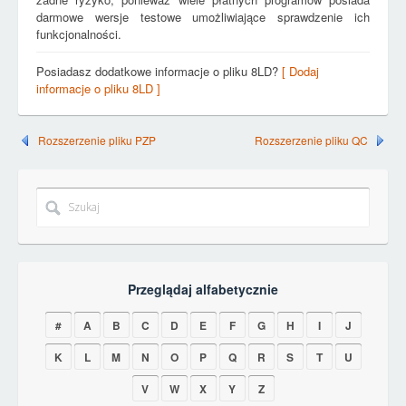
darmowe wersje testowe umożliwiające sprawdzenie ich
funkcjonalności.
Posiadasz dodatkowe informacje o pliku 8LD?
[ Dodaj
informacje o pliku 8LD ]
Rozszerzenie pliku PZP
Rozszerzenie pliku QC
Przeglądaj alfabetycznie
#
A
B
C
D
E
F
G
H
I
J
K
L
M
N
O
P
Q
R
S
T
U
V
W
X
Y
Z