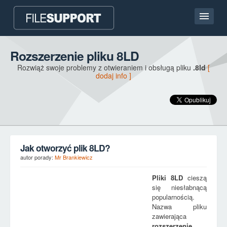
Strona główna
Rozszerzenie pliku 8LD
Rozwiąż swoje problemy z otwieraniem i obsługą pliku
.8ld
[
Kontakt
dodaj info ]
Language
DODAJ ROZSZERZENIE PLIKU
Jak otworzyć plik 8LD?
autor porady:
Mr Brankiewicz
Pliki
8LD
cieszą
się niesłabnącą
popularnością.
Nazwa pliku
zawierająca
rozszerzenie